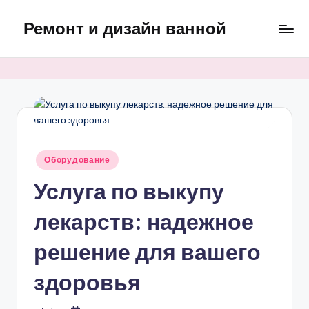
Ремонт и дизайн ванной
Перейти
к
Оригинальные
содержимому
и
практичные
интерьерные
решения
для
ванной
Опубликовано
Оборудование
в
Услуга по выкупу
лекарств: надежное
решение для вашего
здоровья