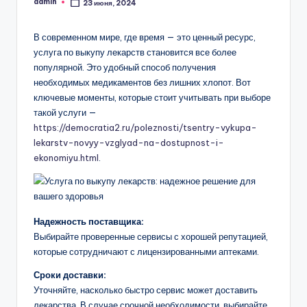
admin
23 июня, 2024
Запись
от
В современном мире, где время — это ценный ресурс,
услуга по выкупу лекарств становится все более
популярной. Это удобный способ получения
необходимых медикаментов без лишних хлопот. Вот
ключевые моменты, которые стоит учитывать при выборе
такой услуги —
https://democratia2.ru/poleznosti/tsentry-vykupa-
lekarstv-novyy-vzglyad-na-dostupnost-i-
ekonomiyu.html
.
Надежность поставщика:
Выбирайте проверенные сервисы с хорошей репутацией,
которые сотрудничают с лицензированными аптеками.
Сроки доставки:
Уточняйте, насколько быстро сервис может доставить
лекарства. В случае срочной необходимости, выбирайте