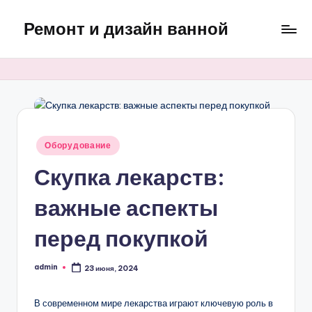
Ремонт и дизайн ванной
Перейти
к
Оригинальные
содержимому
и
практичные
интерьерные
решения
для
Опубликовано
Оборудование
ванной
в
Скупка лекарств:
важные аспекты
перед покупкой
admin
23 июня, 2024
Запись
от
В современном мире лекарства играют ключевую роль в