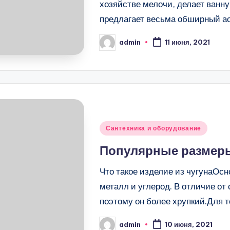
хозяйстве мелочи, делает ванн
предлагает весьма обширный а
admin
11 июня, 2021
Запись
от
Опубликовано
Сантехника и оборудование
в
Популярные размеры
Что такое изделие из чугунаО
металл и углерод. В отличие от
поэтому он более хрупкий.Для т
admin
10 июня, 2021
Запись