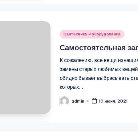
Опубликовано
Сантехника и оборудование
в
Самостоятельная за
К сожалению, все вещи изнашив
замены старых любимых вещей х
обидно бывает выбрасывать ста
которых…
admin
10 июня, 2021
Запись
от