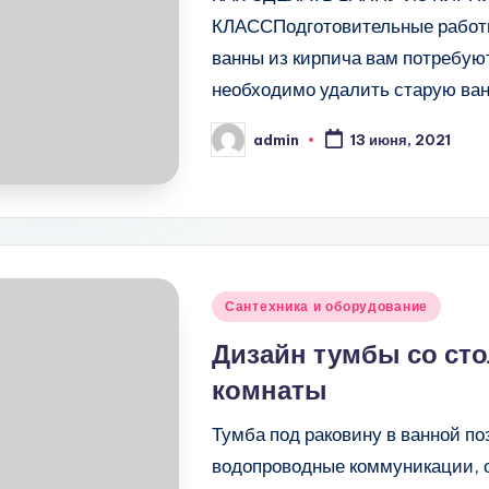
КЛАССПодготовительные работы
ванны из кирпича вам потребую
необходимо удалить старую ван
admin
13 июня, 2021
Запись
от
Опубликовано
Сантехника и оборудование
в
Дизайн тумбы со ст
комнаты
Тумба под раковину в ванной по
водопроводные коммуникации, 