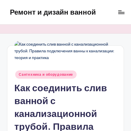
Ремонт и дизайн ванной
Перейти
к
Оригинальные
содержимому
и
практичные
интерьерные
решения
для
ванной
Опубликовано
Сантехника и оборудование
в
Как соединить слив
ванной с
канализационной
трубой. Правила