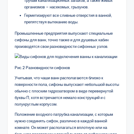
трубам канализационных запахов, а также живых
организмов – насекомых, грызунов.
Герметизируют все сливные отверстия в ванной,
препятствуя вытеканию воды.
Промышленные предприятия выпускают специальные
сифоны для ванн, точно также и для душевых кабин
производятся свои разновидности сифонных узлов.
Рис.2 Разновидности сифонов
Учитывая, что чаши ванн располагаются близко к
поверхности пола, сифоны выпускают небольшой высоты
обычно с плоским гидрозатвором в виде перевернутой
буквы П, хотя встречается немало конструкций и с
полукруглым корпусом.
Положение входного патрубка канализации, с которым
нужно соединять сифон, различно в каждой ванной
комнате. Он может располагаться вплотную или на
большом расстоянии и разной высоте от сифонного узла.