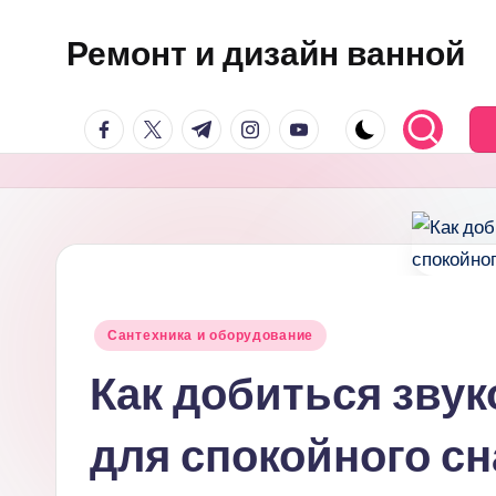
Ремонт и дизайн ванной
Перейти
к
Оригинальные
содержимому
facebook.com
twitter.com
t.me
instagram.com
youtube.com
и
практичные
интерьерные
решения
для
ванной
Опубликовано
Сантехника и оборудование
в
Как добиться зву
для спокойного сн