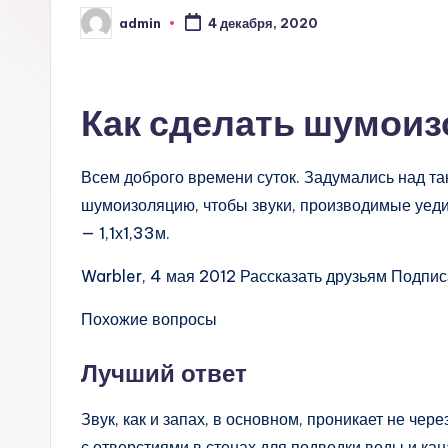
admin
4 декабря, 2020
Запись
от
Как сделать шумоиз
Всем доброго времени суток. Задумались над та
шумоизоляцию, чтобы звуки, производимые уеди
— 1,1х1,33м.
Warbler, 4 мая 2012 Рассказать друзьям Подпи
Похожие вопросы
Лучший ответ
Звук, как и запах, в основном, проникает не че
с отверстиями в стенах для подводки воды и к