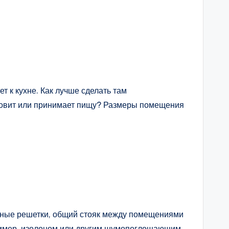
т к кухне. Как лучше сделать там
отовит или принимает пищу? Размеры помещения
ционные решетки, общий стояк между помещениями
апример, изолоном или другим шумопоглощающим