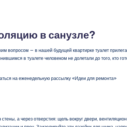
оляцию в санузле?
ким вопросом — в нашей будущей квартирке туалет прилегае
нившимся в туалете человеком не долетали до того, кто г
саться на еженедельную рассылку «Идеи для ремонта»
рез стены, а через отверстия: щель вокруг двери, вентиля
анализации и проч. Заизолируйте эти лазейки для шума, н