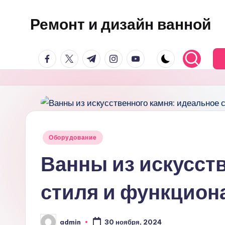
Ремонт и дизайн ванной
Перейти
к
Оригинальные
содержимому
facebook.com
twitter.com
t.me
instagram.com
youtube.com
и
практичные
интерьерные
решения
для
ванной
Опубликовано
Оборудование
в
Ванны из искусст
стиля и функцион
admin
30 ноября, 2024
Запись