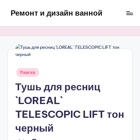
Ремонт и дизайн ванной
Перейти
к
Оригинальные
содержимому
и
практичные
интерьерные
решения
для
ванной
Опубликовано
Парсер
в
Тушь для ресниц
`LOREAL`
TELESCOPIC LIFT тон
черный