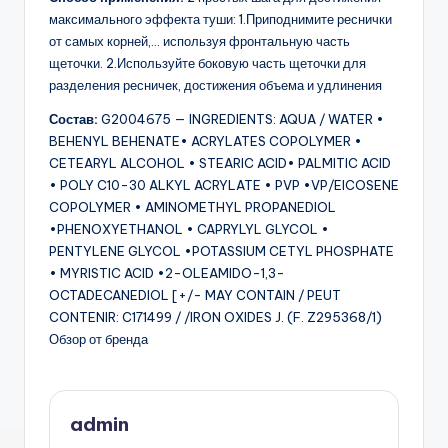
максимального эффекта туши: 1.Приподнимите реснички
от самых корней,… используя фронтальную часть
щеточки. 2.Используйте боковую часть щеточки для
разделения ресничек, достижения объема и удлинения
Состав:
G2004675 — INGREDIENTS: AQUA / WATER •
BEHENYL BEHENATE• ACRYLATES COPOLYMER •
CETEARYL ALCOHOL • STEARIC ACID• PALMITIC ACID
• POLY C10-30 ALKYL ACRYLATE • PVP •VP/EICOSENE
COPOLYMER • AMINOMETHYL PROPANEDIOL
•PHENOXYETHANOL • CAPRYLYL GLYCOL •
PENTYLENE GLYCOL •POTASSIUM CETYL PHOSPHATE
• MYRISTIC ACID •2-OLEAMIDO-1,3-
OCTADECANEDIOL [+/- MAY CONTAIN / PEUT
CONTENIR: C171499 / /IRON OXIDES J. (F. Z295368/1)
Обзор от бренда
admin