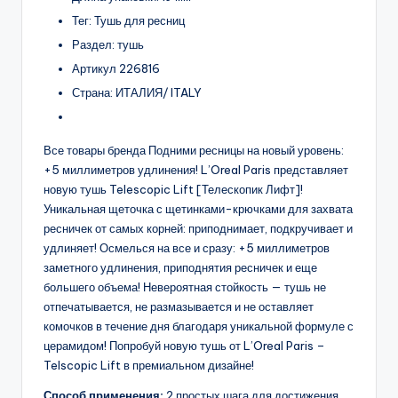
Тег: Тушь для ресниц
Раздел: тушь
Артикул 226816
Страна: ИТАЛИЯ/ ITALY
Все товары бренда Подними ресницы на новый уровень:
+5 миллиметров удлинения! L’Oreal Paris представляет
новую тушь Telescopic Lift [Телескопик Лифт]!
Уникальная щеточка с щетинками-крючками для захвата
ресничек от самых корней: приподнимает, подкручивает и
удлиняет! Осмелься на все и сразу: +5 миллиметров
заметного удлинения, приподнятия ресничек и еще
большего объема! Невероятная стойкость — тушь не
отпечатывается, не размазывается и не оставляет
комочков в течение дня благодаря уникальной формуле с
церамидом! Попробуй новую тушь от L’Oreal Paris –
Telscopic Lift в премиальном дизайне!
Способ применения:
2 простых шага для достижения