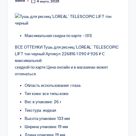
admin
4 марта, 2025
Запись
от
Максимальная скидка по карте
-15%
ВСЕ ОТТЕНКИ Тушь для ресниц `LOREAL` TELESCOPIC
LIFT тон черный Артикул 226816 1 090 ₽ 926 ₽ С
максимальной
скидкой по карте Цена онлайн и в магазинах может
отличаться.
Область использования: глаза
Тип кожи: все типы кожи
Вес в упаковке: 26 г
Текстура: жидкая
Высота упаковки: 133 мм
Ширина упаковки: 19 мм
Длина упаковки: 19 мм