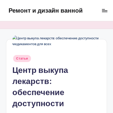
Ремонт и дизайн ванной
Перейти
к
Оригинальные
содержимому
и
практичные
интерьерные
решения
для
ванной
Опубликовано
Статьи
в
Центр выкупа
лекарств:
обеспечение
доступности