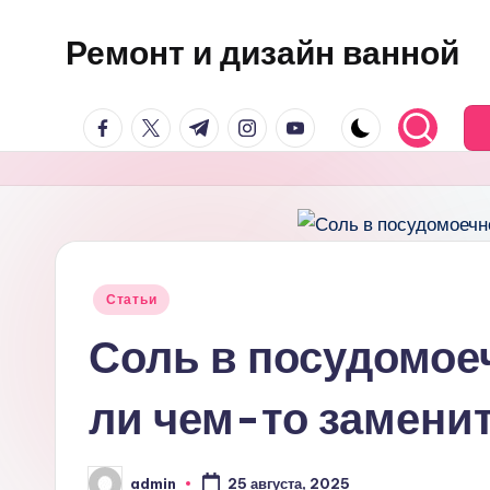
Ремонт и дизайн ванной
Перейти
к
Оригинальные
содержимому
facebook.com
twitter.com
t.me
instagram.com
youtube.com
и
практичные
интерьерные
решения
для
ванной
Опубликовано
Статьи
в
Соль в посудомое
ли чем-то замени
admin
25 августа, 2025
Запись