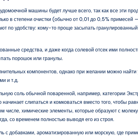
судомоечной машины будет лучше всего, так как все эти пр
лько в степени очистки (обычно от 0,01 до 0,5% примесей 
ают по удобству: кому-то проще засыпать гранулированный
ванные средства, и даже когда солевой отсек ими полност
сыпать порошок или гранулы.
олнительных компонентов, однако при желании можно най
и и т.д.
ьную соль обычной поваренной, например, категории Экстр
о начинает слипаться и комковаться вместо того, чтобы р
 том числе, химические элементы, которые образуют с мол
гда, со временем полностью выводя его из строя.
ь с добавками, ароматизированную или морскую, где прим