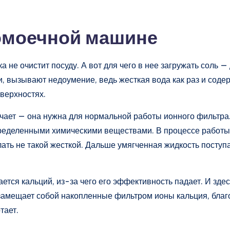
домоечной машине
не очистит посуду. А вот для чего в нее загружать соль — 
и, вызывают недоумение, ведь жесткая вода как раз и сод
верхностях.
гчает — она нужна для нормальной работы ионного фильтра
определенными химическими веществами. В процессе работы
лать не такой жесткой. Дальше умягченная жидкость поступ
тся кальций, из-за чего его эффективность падает. И здес
т замещает собой накопленные фильтром ионы кальция, бла
тает.