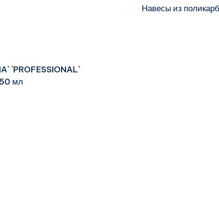
Навесы из поликарб
VIA` `PROFESSIONAL`
150 мл