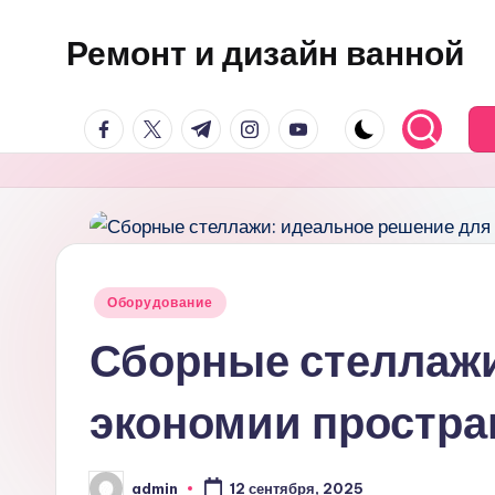
Ремонт и дизайн ванной
Перейти
к
Оригинальные
содержимому
facebook.com
twitter.com
t.me
instagram.com
youtube.com
и
практичные
интерьерные
решения
для
ванной
Опубликовано
Оборудование
в
Сборные стеллажи
экономии простра
admin
12 сентября, 2025
Запись