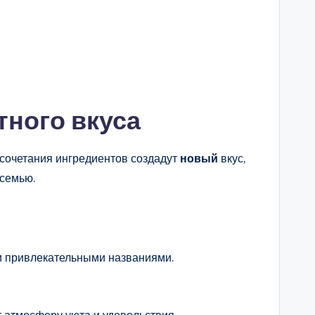
ного вкуса
сочетания ингредиентов создадут
новый
вкус,
 семью.
 и привлекательными названиями.
 атмосферу уюта и удовольствия.