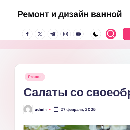
Ремонт и дизайн ванной
Перейти
к
Оригинальные
содержимому
facebook.com
twitter.com
t.me
instagram.com
youtube.com
и
практичные
интерьерные
решения
для
ванной
Опубликовано
Разное
в
Салаты со своео
admin
27 февраля, 2025
Запись
от