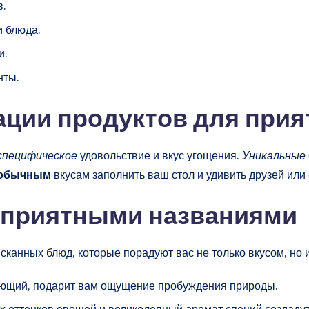
в.
и блюда.
и.
нты.
ии продуктов для прият
специфическое
удовольствие и вкус угощения.
Уникальные
обычным
вкусам заполнить ваш стол и удивить друзей или
 приятными названиями
сканных блюд, которые порадуют вас не только вкусом, но
ающий, подарит вам ощущение пробуждения природы.
х оттенков овощей и великолепный аромат специй создадут