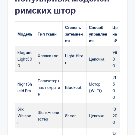
римских штор
Степень
Способ
Це
Модель
Тип ткани
затемнен
управлен
на
ия
ия
, ₽
Elegant
98
Хлопок+ле
Light‑filte
Light30
Цепочка
0
н
r
0
0
21
Полиэстер+
NightSh
Мотор
5
пвх‑покрыти
Blackout
ield Pro
(Wi‑Fi)
0
е
0
Silk
13
Шелк+поли
Whispe
Sheer
Цепочка
20
эстер
r
0
74