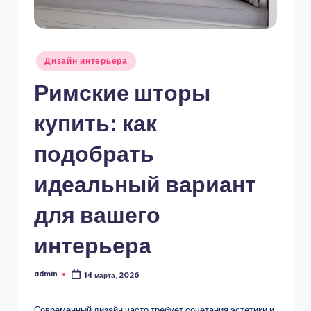
Опубликовано
Дизайн интерьера
в
Римские шторы
купить: как
подобрать
идеальный вариант
для вашего
интерьера
admin
14 марта, 2026
Запись
от
Современный дизайн часто требует сочетания эстетики и