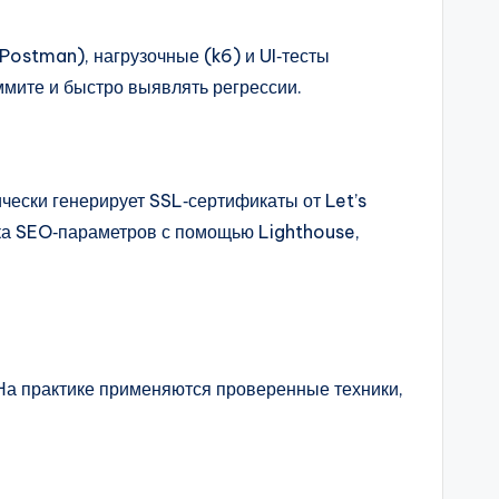
Postman), нагрузочные (k6) и UI‑тесты
ммите и быстро выявлять регрессии.
ески генерирует SSL‑сертификаты от Let’s
рка SEO‑параметров с помощью Lighthouse,
 На практике применяются проверенные техники,