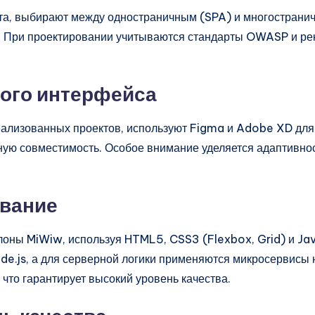
та, выбирают между одностраничным (SPA) и многострани
. При проектировании учитываются стандарты OWASP и ре
кого интерфейса
лизованных проектов, используют Figma и Adobe XD для с
рную совместимость. Особое внимание уделяется адаптивно
ование
лоны MiWiw, используя HTML5, CSS3 (Flexbox, Grid) и Ja
de.js, а для серверной логики применяются микросервисы 
что гарантирует высокий уровень качества.