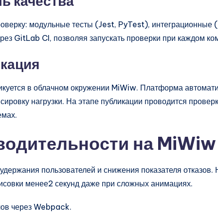
ль качества
верку: модульные тесты (Jest, PyTest), интеграционные (
рез GitLab CI, позволяя запускать проверки при каждом ко
икация
икуется в облачном окружении MiWiw. Платформа автоматич
сировку нагрузки. На этапе публикации проводится прове
емах.
водительности на MiWiw
 удержания пользователей и снижения показателя отказов.
исовки менее2 секунд даже при сложных анимациях.
ов через Webpack.