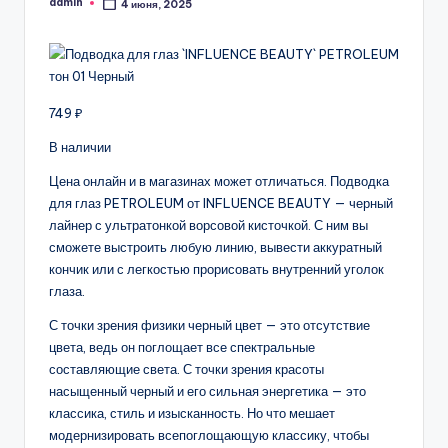
admin
4 июня, 2025
Запись
от
749 ₽
В наличии
Цена онлайн и в магазинах может отличаться. Подводка
для глаз PETROLEUM от INFLUENCE BEAUTY — черный
лайнер с ультратонкой ворсовой кисточкой. С ним вы
сможете выстроить любую линию, вывести аккуратный
кончик или с легкостью прорисовать внутренний уголок
глаза.
С точки зрения физики черный цвет — это отсутствие
цвета, ведь он поглощает все спектральные
составляющие света. С точки зрения красоты
насыщенный черный и его сильная энергетика — это
классика, стиль и изысканность. Но что мешает
модернизировать всепоглощающую классику, чтобы