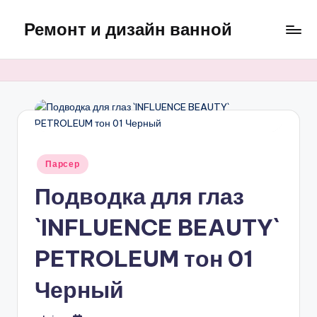
Ремонт и дизайн ванной
Перейти
к
Оригинальные
содержимому
и
практичные
интерьерные
решения
для
ванной
Опубликовано
Парсер
в
Подводка для глаз
`INFLUENCE BEAUTY`
PETROLEUM тон 01
Черный