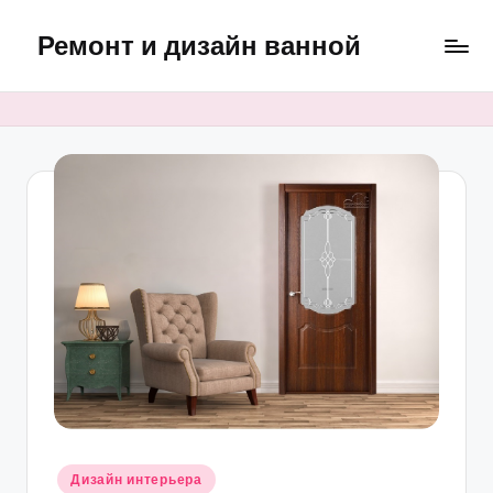
Ремонт и дизайн ванной
Перейти
к
Оригинальные
содержимому
и
практичные
интерьерные
решения
для
ванной
Опубликовано
Дизайн интерьера