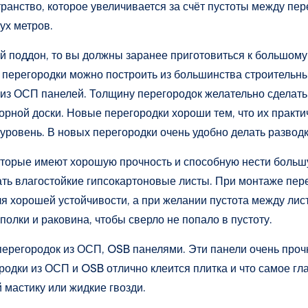
ранство, которое увеличивается за счёт пустоты между пер
ух метров.
 поддон, то вы должны заранее приготовиться к большому 
 перегородки можно построить из большинства строительных
 из ОСП панелей. Толщину перегородок желательно сделать 
рной доски. Новые перегородки хороши тем, что их практич
уровень. В новых перегородки очень удобно делать разводк
оторые имеют хорошую прочность и способную нести большу
ать влагостойкие гипсокартоновые листы. При монтаже пер
ля хорошей устойчивости, а при желании пустота между ли
полки и раковина, чтобы сверло не попало в пустоту.
ерегородок из ОСП, OSB панелями. Эти панели очень прочн
одки из ОСП и OSB отлично клеится плитка и что самое гла
 мастику или жидкие гвозди.