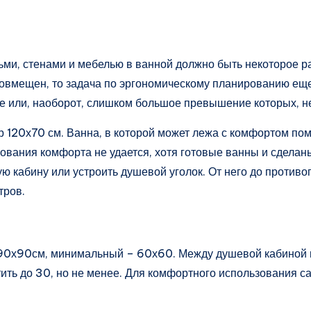
ми, стенами и мебелью в ванной должно быть некоторое ра
л совмещен, то задача по эргономическому планированию е
 или, наоборот, слишком большое превышение которых, не
 120х70 см. Ванна, в которой может лежа с комфортом пом
вания комфорта не удается, хотя готовые ванны и сделаны
ю кабину или устроить душевой уголок. От него до противо
тров.
0х90см, минимальный – 60х60. Между душевой кабиной и 
тить до 30, но не менее. Для комфортного использования 