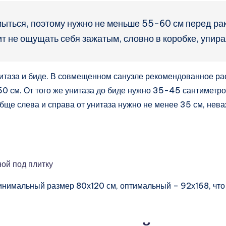
мыться, поэтому нужно не меньше 55-60 см перед ра
ит не ощущать себя зажатым, словно в коробке, упира
таза и биде. В совмещенном санузле рекомендованное ра
50 см. От того же унитаза до биде нужно 35-45 сантиметро
ще слева и справа от унитаза нужно не менее 35 см, неваж
ной под плитку
минимальный размер 80х120 см, оптимальный – 92х168, что