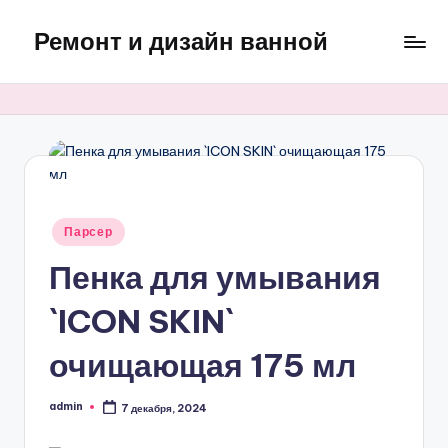
Ремонт и дизайн ванной
Перейти
к
Оригинальные
содержимому
и
практичные
интерьерные
решения
для
ванной
Опубликовано
Парсер
в
Пенка для умывания
`ICON SKIN`
очищающая 175 мл
admin
7 декабря, 2024
Запись
от