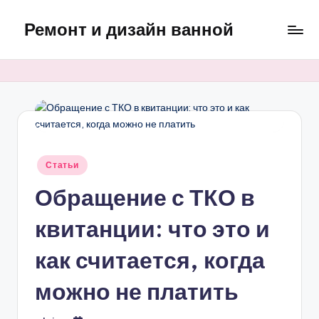
Ремонт и дизайн ванной
Перейти
к
Оригинальные
содержимому
и
практичные
интерьерные
решения
для
ванной
Опубликовано
Статьи
в
Обращение с ТКО в
квитанции: что это и
как считается, когда
можно не платить