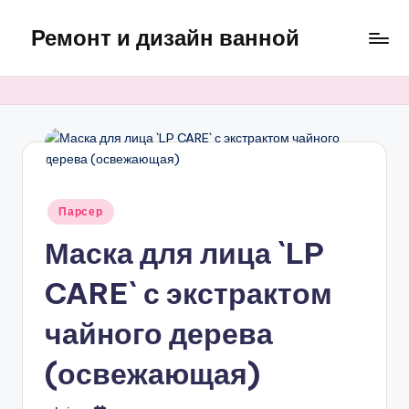
Ремонт и дизайн ванной
Перейти
к
Оригинальные
содержимому
и
практичные
интерьерные
решения
для
ванной
Опубликовано
Парсер
в
Маска для лица `LP
CARE` с экстрактом
чайного дерева
(освежающая)