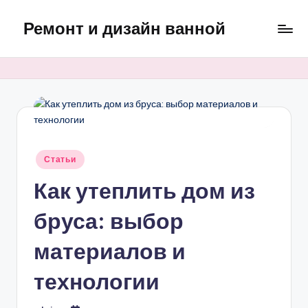
Ремонт и дизайн ванной
Перейти
к
Оригинальные
содержимому
и
практичные
интерьерные
решения
для
ванной
Опубликовано
Статьи
в
Как утеплить дом из
бруса: выбор
материалов и
технологии