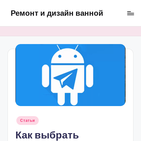
Ремонт и дизайн ванной
Перейти
к
Оригинальные
содержимому
и
практичные
интерьерные
решения
для
ванной
Опубликовано
Статьи
в
Как выбрать