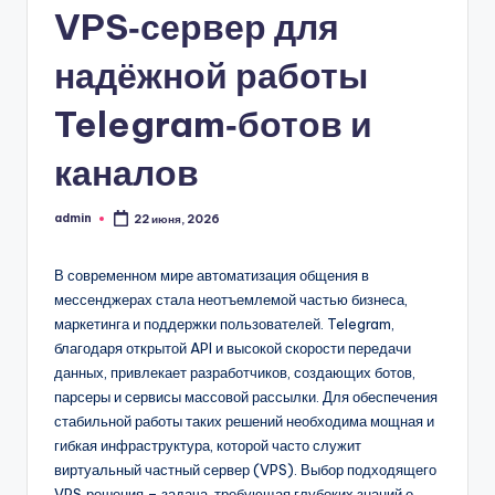
VPS‑сервер для
надёжной работы
Telegram‑ботов и
каналов
admin
22 июня, 2026
Запись
от
В современном мире автоматизация общения в
мессенджерах стала неотъемлемой частью бизнеса,
маркетинга и поддержки пользователей. Telegram,
благодаря открытой API и высокой скорости передачи
данных, привлекает разработчиков, создающих ботов,
парсеры и сервисы массовой рассылки. Для обеспечения
стабильной работы таких решений необходима мощная и
гибкая инфраструктура, которой часто служит
виртуальный частный сервер (VPS). Выбор подходящего
VPS‑решения – задача, требующая глубоких знаний о