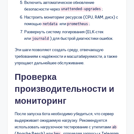
Включить автоматическое обновление
безопасности через
;
unattended-upgrades
Настроить мониторинг ресурсов (CPU, RAM, диск) с
помощью
или
;
netdata
prometheus
Развернуть систему логирования (ELK‑стек
или
) для быстрой диагностики ошибок.
journald
Эти шаги позволяют создать среду, отвечающую
требованиям к надёжности и масштабируемости, а также
упрощают дальнейшее обслуживание.
Проверка
производительности и
мониторинг
После запуска бота необходимо убедиться, что сервер
выдерживает ожидаемую нагрузку. Рекомендуется
использовать нагрузочное тестирование с утилитами
ab
(Apache Bench) или
, отправляя запросы к Telegram
hey