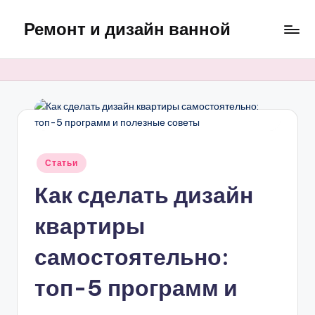
Ремонт и дизайн ванной
Перейти
к
Оригинальные
содержимому
и
практичные
интерьерные
решения
для
ванной
Опубликовано
Статьи
в
Как сделать дизайн
квартиры
самостоятельно:
топ-5 программ и