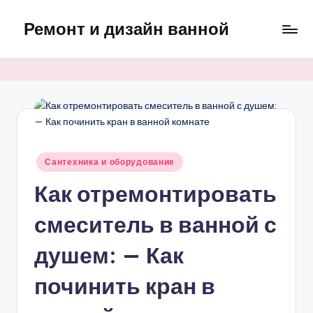
Ремонт и дизайн ванной
Перейти
к
Оригинальные
содержимому
и
практичные
интерьерные
решения
для
ванной
Опубликовано
Сантехника и оборудование
в
Как отремонтировать
смеситель в ванной с
душем: — Как
починить кран в