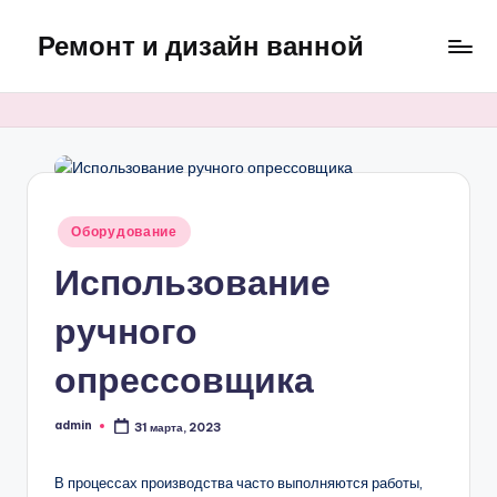
Ремонт и дизайн ванной
Перейти
к
Оригинальные
содержимому
и
практичные
интерьерные
решения
для
Опубликовано
Оборудование
ванной
в
Использование
ручного
опрессовщика
admin
31 марта, 2023
Запись
от
В процессах производства часто выполняются работы,