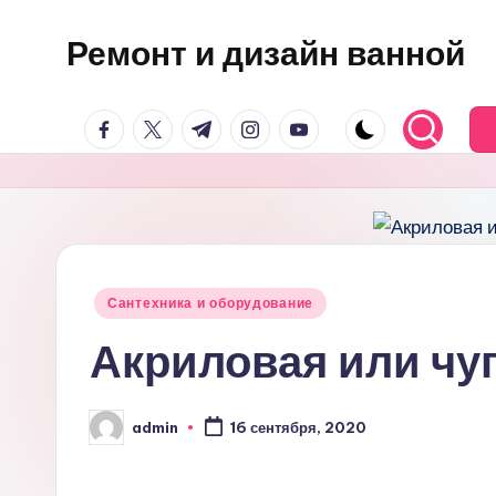
Ремонт и дизайн ванной
Перейти
к
Оригинальные
содержимому
facebook.com
twitter.com
t.me
instagram.com
youtube.com
и
практичные
интерьерные
решения
для
ванной
Опубликовано
Сантехника и оборудование
в
Акриловая или чуг
admin
16 сентября, 2020
Запись
от