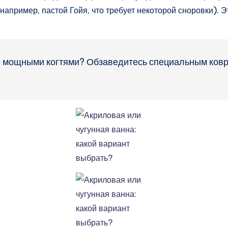
апример, пастой Гойя, что требует некоторой сноровки). Эт
 мощными когтями? Обзаведитесь специальным коври