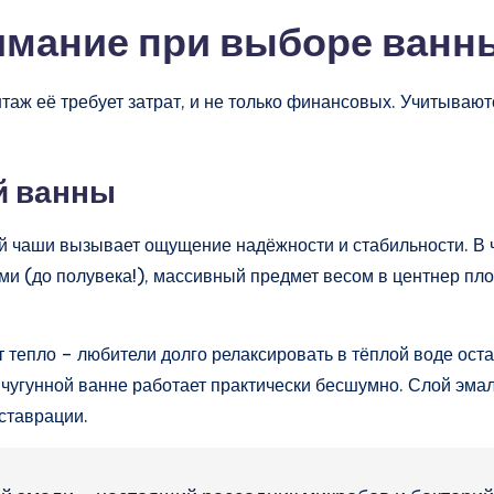
имание при выборе ванн
таж её требует затрат, и не только финансовых. Учитывают
й ванны
й чаши вызывает ощущение надёжности и стабильности. В 
и (до полувека!), массивный предмет весом в центнер плот
 тепло – любители долго релаксировать в тёплой воде ост
в чугунной ванне работает практически бесшумно. Слой эм
еставрации.