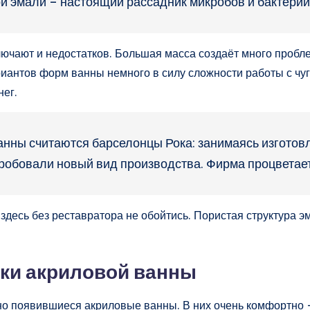
ой эмали – настоящий рассадник микробов и бактерий
ючают и недостатков. Большая масса создаёт много пробле
риантов форм ванны немного в силу сложности работы с ч
нег.
анны считаются барселонцы Рока: занимаясь изготов
робовали новый вид производства. Фирма процветает
 здесь без реставратора не обойтись. Пористая структура 
ки акриловой ванны
о появившиеся акриловые ванны. В них очень комфортно – 