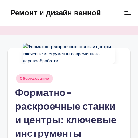
Ремонт и дизайн ванной
Перейти
к
Оригинальные
содержимому
и
практичные
интерьерные
решения
для
ванной
Опубликовано
Оборудование
в
Форматно-
раскроечные станки
и центры: ключевые
инструменты