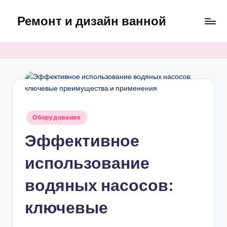
Ремонт и дизайн ванной
Перейти
к
Оригинальные
содержимому
и
практичные
интерьерные
решения
для
ванной
Опубликовано
Оборудование
в
Эффективное
использование
водяных насосов:
ключевые