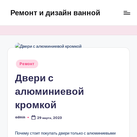
Ремонт и дизайн ванной
Перейти
к
Оригинальные
содержимому
и
практичные
интерьерные
решения
для
Опубликовано
Ремонт
ванной
в
Двери с
алюминиевой
кромкой
admin
29 марта, 2023
Запись
от
Почему стоит покупать двери только с алюминиевыми