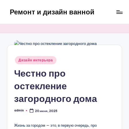
Ремонт и дизайн ванной
Перейти
к
Оригинальные
содержимому
и
практичные
интерьерные
решения
для
Опубликовано
Дизайн интерьера
ванной
в
Честно про
остекление
загородного дома
admin
20 июня, 2025
Запись
от
Жизнь за городом — это, в первую очередь, про