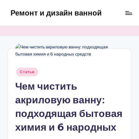
Ремонт и дизайн ванной
Перейти
к
Оригинальные
содержимому
и
практичные
интерьерные
решения
для
ванной
Опубликовано
Статьи
в
Чем чистить
акриловую ванну:
подходящая бытовая
химия и 6 народных