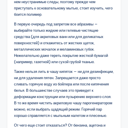
нем неустранимые следы, поэтому прежде чем
приступать к основательному мытью, стоит изучить, чего
боится полимер.
В первую очередь под запретом все абразивы —
выбирайте только жидкие или гелевые чистящие
средства (для акриловых ванн или для деликатных
поверхностей) и откажитесь от жестких щеток,
металлических мочалок и меламиновых губок.
Нежелательно даже тереть покрытие жесткой бумагой
(например, газетной) или сухой грубой тканью.
Также нельзя лить в чашу кипяток — ни для дезинфекции,
ни для удаления пятен. Запрещается даже просто
сливать горячую воду из бойлера или после кипячения
белья. В большинстве случаев это приведет к
деформации конструкции или пузырению верхнего слоя.
В то же время чистить акриловую чашу парогенератором
можно, если выбрать щадящий режим. Горячий пар
хорошо справляется с мыльным налетом и плесенью.
От чего еще стоит отказаться? От бензина, ацетона и