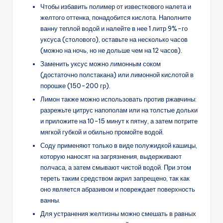
Чтобы избавить полимер от известкового налета и
желтого оттенка, понадобится кислота. Наполните
ванну теплой водой и налейте в нее 1 литр 9%-го
уксуса (столового), оставьте на несколько часов
(можно на ночь, но не дольше чем на 12 часов).
Заменить уксус можно лимонным соком
(достаточно полстакана) или лимонной кислотой в
порошке (150-200 гр).
Лимон также можно использовать против ржавчины:
разрежьте цитрус напополам или на толстые дольки
и приложите на 10-15 минут к пятну, а затем потрите
мягкой губкой и обильно промойте водой.
Соду применяют только в виде полужидкой кашицы,
которую наносят на загрязнения, выдерживают
полчаса, а затем смывают чистой водой. При этом
тереть таким средством акрил запрещено, так как
оно является абразивом и повреждает поверхность
ванны.
Для устранения желтизны можно смешать в равных